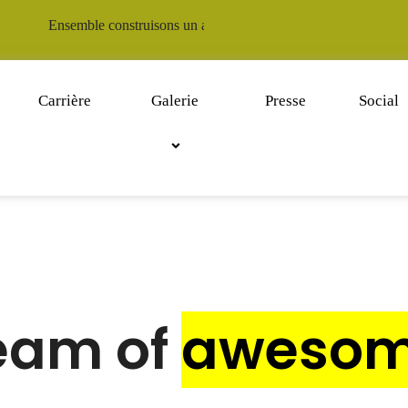
Ensemble construisons un avenir durable pour notre continent.
Carrière
Galerie
Presse
Social
eam of
awesom