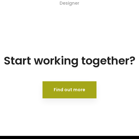
Designer
Start working together?
Find out more