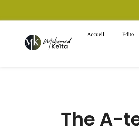
Accueil
Edito
The A-t