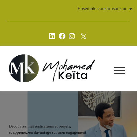
Ensemble construisons un avenir d
Découvrez mes réalisations et projets,
et apprenez-en davantage sur mon engagement