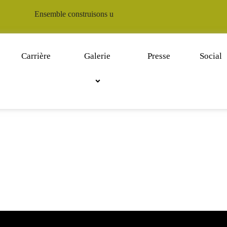
Ensemble construisons un avenir durable pour notre continen
Carrière
Galerie
Presse
Social